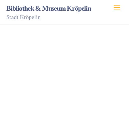
Skip
Men
Bibliothek & Museum Kröpelin
to
Stadt Kröpelin
content