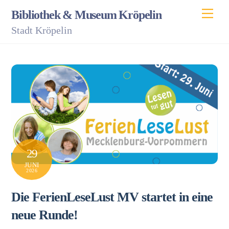
Skip
Men
Bibliothek & Museum Kröpelin
to
Stadt Kröpelin
content
29
JUNI
2026
Die FerienLeseLust MV startet in eine
neue Runde!