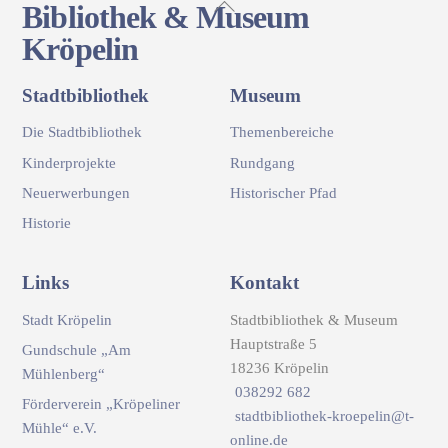
Back
Bibliothek & Museum
To
Kröpelin
Top
Stadtbibliothek
Museum
Die Stadtbibliothek
Themenbereiche
Kinderprojekte
Rundgang
Neuerwerbungen
Historischer Pfad
Historie
Links
Kontakt
Stadt Kröpelin
Stadtbibliothek & Museum
Hauptstraße 5
Gundschule „Am
18236 Kröpelin
Mühlenberg“
038292 682
Förderverein „Kröpeliner
stadtbibliothek-kroepelin@t-
Mühle“ e.V.
online.de