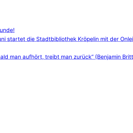
Runde!
i startet die Stadtbibliothek Kröpelin mit der Onle
ld man aufhört, treibt man zurück“ (Benjamin Brit