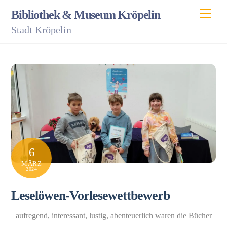
Skip
Men
Bibliothek & Museum Kröpelin
to
Stadt Kröpelin
content
6
MÄRZ
2024
Leselöwen-Vorlesewettbewerb
aufregend, interessant, lustig, abenteuerlich waren die Bücher