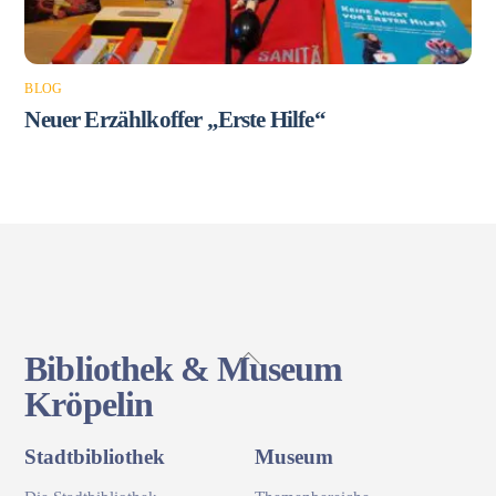
BLOG
Neuer Erzählkoffer „Erste Hilfe“
Back
Bibliothek & Museum
To
Kröpelin
Top
Stadtbibliothek
Museum