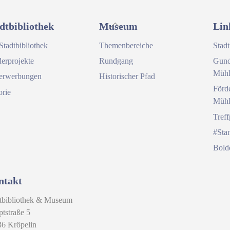
Back
dtbibliothek
Museum
Lin
To
Stadtbibliothek
Themenbereiche
Stadt
Top
erprojekte
Rundgang
Gund
Mühl
erwerbungen
Historischer Pfad
Förd
orie
Mühl
Tref
#Sta
Bold
ntakt
tbibliothek & Museum
tstraße 5
6 Kröpelin