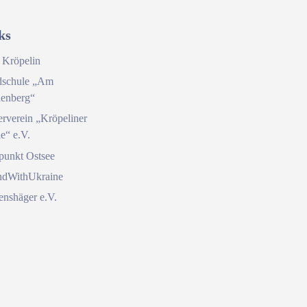
ks
 Kröpelin
schule „Am
enberg“
erverein „Kröpeliner
e“ e.V.
fpunkt Ostsee
ndWithUkraine
enshäger e.V.