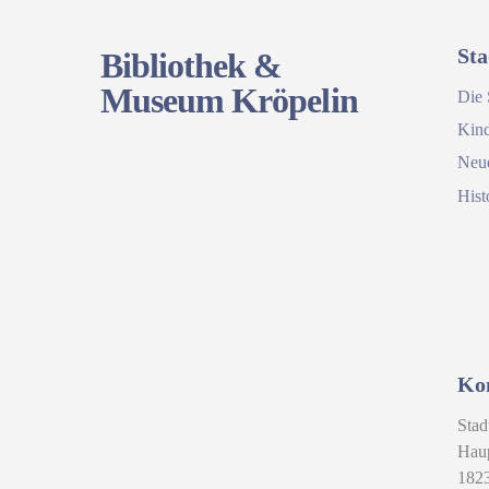
Sta
Bibliothek &
Museum Kröpelin
Die 
Kind
Neu
Hist
Ko
Stad
Haup
1823