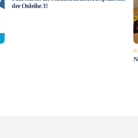
der Onleihe 3!
B
N