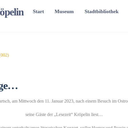
öpelin
Start
Museum
Stadtbibliothek
age…
artsch, am Mittwoch den 11. Januar 2023, nach einem Besuch im Ost
seine Gäste der „Lesezeit“ Kröpelin liest…
 einem unterhaltsamen literarischen Konzert, voller Humor und Poesie e