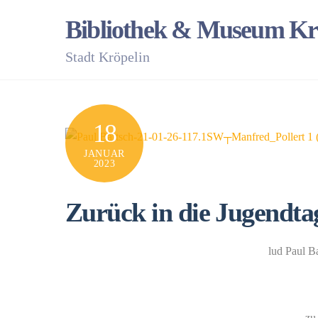
Skip
Bibliothek & Museum Kr
to
content
Stadt Kröpelin
18
JANUAR
2023
Zurück in die Jugendt
lud Paul B
zu