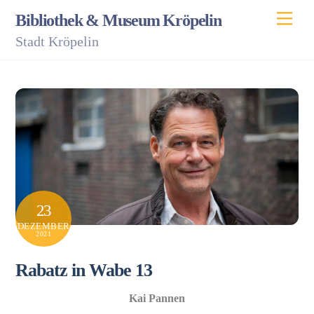
Skip
Men
Bibliothek & Museum Kröpelin
to
Stadt Kröpelin
content
23
DEZEMBER
2021
Rabatz in Wabe 13
Kai Pannen