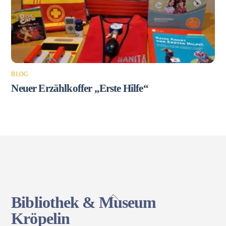
BLOG
Neuer Erzählkoffer „Erste Hilfe“
Back
Bibliothek & Museum
To
Kröpelin
Top