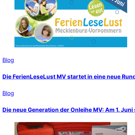
Blog
Die FerienLeseLust MV startet in eine neue Run
Blog
Die neue Generation der Onleihe MV: Am 1. Juni s