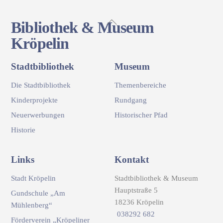
Back
Bibliothek & Museum
To
Kröpelin
Top
Stadtbibliothek
Museum
Die Stadtbibliothek
Themenbereiche
Kinderprojekte
Rundgang
Neuerwerbungen
Historischer Pfad
Historie
Links
Kontakt
Stadt Kröpelin
Stadtbibliothek & Museum
Hauptstraße 5
Gundschule „Am
18236 Kröpelin
Mühlenberg“
038292 682
Förderverein „Kröpeliner